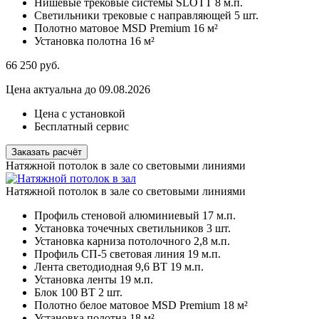
Нишевые трековые системы SLOTT
8 м.п.
Светильники трековые с направляющей
5 шт.
Полотно матовое MSD Premium
16 м²
Установка полотна
16 м²
66 250
руб.
Цена актуальна до 09.08.2026
Цена с установкой
Бесплатный сервис
Заказать расчёт
Натяжной потолок в зале со световыми линиями
Натяжной потолок в зале со световыми линиями
Профиль стеновой алюминиевый
17 м.п.
Установка точечных светильников
3 шт.
Установка карниза потолочного
2,8 м.п.
Профиль СП-5 световая линия
19 м.п.
Лента светодиодная 9,6 ВТ
19 м.п.
Установка ленты
19 м.п.
Блок 100 ВТ
2 шт.
Полотно белое матовое MSD Premium
18 м²
Установка полотна
18 м²